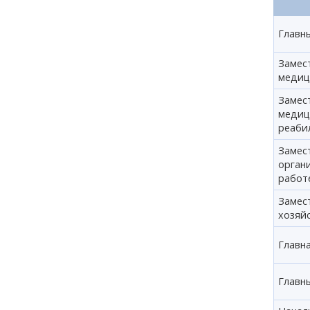
Главн
Замест
медиц
Замест
медиц
реаби
Замест
орган
работ
Замест
хозяй
Главн
Главн