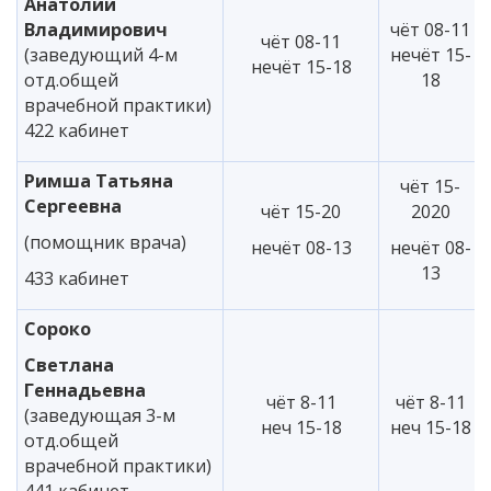
Анатолий
Владимирович
чёт 08-11
чёт 08-11
(заведующий 4-м
нечёт 15-
нечёт 15-18
отд.общей
18
врачебной практики)
422 кабинет
Римша Татьяна
чёт 15-
Сергеевна
чёт 15-20
2020
(помощник врача)
нечёт 08-13
нечёт 08-
13
433 кабинет
Сороко
Светлана
Геннадьевна
чёт 8-11
чёт 8-11
(заведующая 3-м
неч 15-18
неч 15-18
отд.общей
врачебной практики)